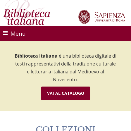
Menu
Biblioteca Italiana
Biblioteca Italiana
Biblioteca Italiana
è una biblioteca digitale di
è una biblioteca digitale di
è una biblioteca digitale di
testi rappresentativi della tradizione culturale
testi rappresentativi della tradizione culturale
testi rappresentativi della tradizione culturale
e letteraria italiana dal Medioevo al
e letteraria italiana dal Medioevo al
e letteraria italiana dal Medioevo al
Novecento.
Novecento.
Novecento.
VAI AL CATALOGO
VAI AL CATALOGO
VAI AL CATALOGO
COLLEZIONI