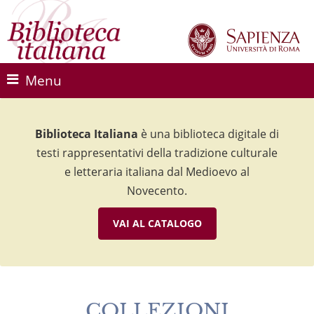
Menu
Biblioteca Italiana
Biblioteca Italiana
Biblioteca Italiana
è una biblioteca digitale di
è una biblioteca digitale di
è una biblioteca digitale di
testi rappresentativi della tradizione culturale
testi rappresentativi della tradizione culturale
testi rappresentativi della tradizione culturale
e letteraria italiana dal Medioevo al
e letteraria italiana dal Medioevo al
e letteraria italiana dal Medioevo al
Novecento.
Novecento.
Novecento.
VAI AL CATALOGO
VAI AL CATALOGO
VAI AL CATALOGO
COLLEZIONI