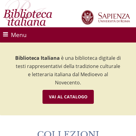
Menu
Biblioteca Italiana
Biblioteca Italiana
Biblioteca Italiana
è una biblioteca digitale di
è una biblioteca digitale di
è una biblioteca digitale di
testi rappresentativi della tradizione culturale
testi rappresentativi della tradizione culturale
testi rappresentativi della tradizione culturale
e letteraria italiana dal Medioevo al
e letteraria italiana dal Medioevo al
e letteraria italiana dal Medioevo al
Novecento.
Novecento.
Novecento.
VAI AL CATALOGO
VAI AL CATALOGO
VAI AL CATALOGO
COLLEZIONI