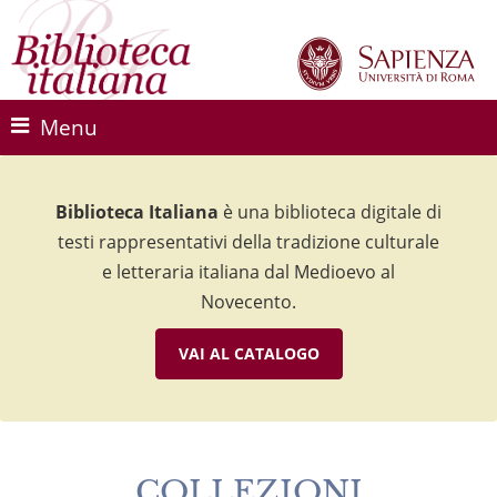
Menu
Biblioteca Italiana
Biblioteca Italiana
Biblioteca Italiana
è una biblioteca digitale di
è una biblioteca digitale di
è una biblioteca digitale di
testi rappresentativi della tradizione culturale
testi rappresentativi della tradizione culturale
testi rappresentativi della tradizione culturale
e letteraria italiana dal Medioevo al
e letteraria italiana dal Medioevo al
e letteraria italiana dal Medioevo al
Novecento.
Novecento.
Novecento.
VAI AL CATALOGO
VAI AL CATALOGO
VAI AL CATALOGO
COLLEZIONI