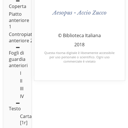
Coperta
Aesopus - Accio Zucco
Piatto
anteriore
1
Contropiatto
© Biblioteca Italiana
anteriore 2
2018
Fogli di
Questa risorsa digitale è liberamente accessibile
per uso personale o scientifico. Ogni uso
guardia
commerciale è vietato
anteriori
I
II
III
IV
Testo
Carta
[1r]