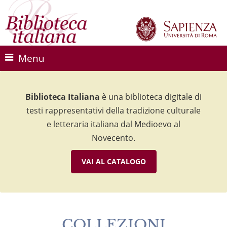
Menu
Biblioteca Italiana
Biblioteca Italiana
Biblioteca Italiana
è una biblioteca digitale di
è una biblioteca digitale di
è una biblioteca digitale di
testi rappresentativi della tradizione culturale
testi rappresentativi della tradizione culturale
testi rappresentativi della tradizione culturale
e letteraria italiana dal Medioevo al
e letteraria italiana dal Medioevo al
e letteraria italiana dal Medioevo al
Novecento.
Novecento.
Novecento.
VAI AL CATALOGO
VAI AL CATALOGO
VAI AL CATALOGO
COLLEZIONI