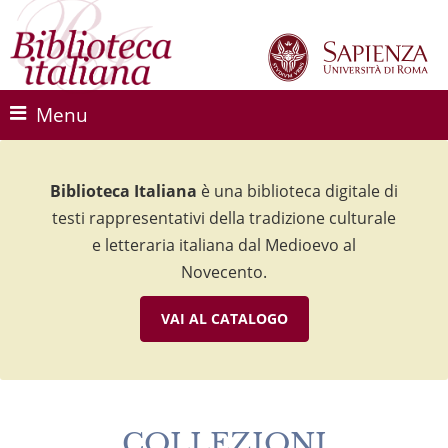
Menu
Biblioteca Italiana
Biblioteca Italiana
Biblioteca Italiana
è una biblioteca digitale di
è una biblioteca digitale di
è una biblioteca digitale di
testi rappresentativi della tradizione culturale
testi rappresentativi della tradizione culturale
testi rappresentativi della tradizione culturale
e letteraria italiana dal Medioevo al
e letteraria italiana dal Medioevo al
e letteraria italiana dal Medioevo al
Novecento.
Novecento.
Novecento.
VAI AL CATALOGO
VAI AL CATALOGO
VAI AL CATALOGO
COLLEZIONI