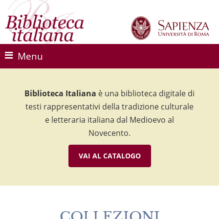
Menu
Biblioteca Italiana
Biblioteca Italiana
Biblioteca Italiana
è una biblioteca digitale di
è una biblioteca digitale di
è una biblioteca digitale di
testi rappresentativi della tradizione culturale
testi rappresentativi della tradizione culturale
testi rappresentativi della tradizione culturale
e letteraria italiana dal Medioevo al
e letteraria italiana dal Medioevo al
e letteraria italiana dal Medioevo al
Novecento.
Novecento.
Novecento.
VAI AL CATALOGO
VAI AL CATALOGO
VAI AL CATALOGO
COLLEZIONI