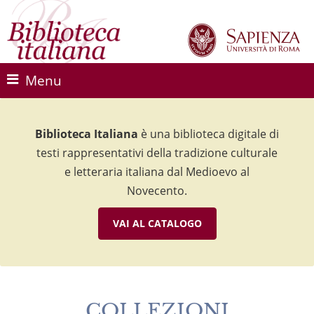
Menu
Biblioteca Italiana
Biblioteca Italiana
Biblioteca Italiana
è una biblioteca digitale di
è una biblioteca digitale di
è una biblioteca digitale di
testi rappresentativi della tradizione culturale
testi rappresentativi della tradizione culturale
testi rappresentativi della tradizione culturale
e letteraria italiana dal Medioevo al
e letteraria italiana dal Medioevo al
e letteraria italiana dal Medioevo al
Novecento.
Novecento.
Novecento.
VAI AL CATALOGO
VAI AL CATALOGO
VAI AL CATALOGO
COLLEZIONI