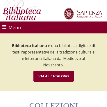
Menu
Biblioteca Italiana
Biblioteca Italiana
Biblioteca Italiana
è una biblioteca digitale di
è una biblioteca digitale di
è una biblioteca digitale di
testi rappresentativi della tradizione culturale
testi rappresentativi della tradizione culturale
testi rappresentativi della tradizione culturale
e letteraria italiana dal Medioevo al
e letteraria italiana dal Medioevo al
e letteraria italiana dal Medioevo al
Novecento.
Novecento.
Novecento.
VAI AL CATALOGO
VAI AL CATALOGO
VAI AL CATALOGO
COLLEZIONI