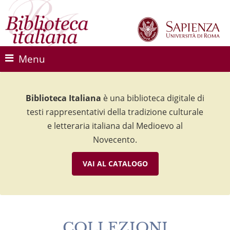
Menu
Biblioteca Italiana
Biblioteca Italiana
Biblioteca Italiana
è una biblioteca digitale di
è una biblioteca digitale di
è una biblioteca digitale di
testi rappresentativi della tradizione culturale
testi rappresentativi della tradizione culturale
testi rappresentativi della tradizione culturale
e letteraria italiana dal Medioevo al
e letteraria italiana dal Medioevo al
e letteraria italiana dal Medioevo al
Novecento.
Novecento.
Novecento.
VAI AL CATALOGO
VAI AL CATALOGO
VAI AL CATALOGO
COLLEZIONI